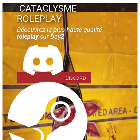
CATACLYSME ​​
ROLEPLAY
Découvrez la plus haute qualité
roleplay
sur DayZ
DISCORD